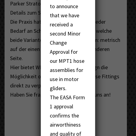
Parker Stratoflex abgedeckt.
to announce
Details zum Sortiment finden Sie
hier
.
that we have
Die Praxis hat gezeigt, dass immer wieder
received a
Bedarf an Schlauchleitungen besteht, welche
second Minor
beide Varianten von Fittings benötigen: metrisch
Change
auf der einen sowie zöllisch auf der anderen
Approval for
Seite.
our MPT1 hose
Hier bietet WMT mit dem MPT1 Design die
assemblies for
Möglichkeit ohne weitere Adapter diese Fittings
use in motor
direkt zu verpressen.
gliders.
Haben Sie fragen? Dann sprechen Sie uns an!
The EASA Form
1 approval
confirms the
airworthiness
and quality of