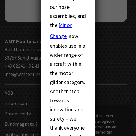
our hose
assemblies, and
the
Minor
Change
now
WMT Maintenance Technik AG
enables use in a
Richthofenstrasse 140
wider range of
53757 Sankt Augustin
aircraft within
+49 02241 - 92 41 16
the motor
info@wmtonline.eu
glider category.
Another step
AGB
towards
Impressum
innovation and
Datenschutz
Wir verwenden Cookies auf unserer
safety – we
Website, um Ihnen die bestmögliche
Zündmagnete & -geschirre
Erfahrung zu bieten, indem wir uns an
thank everyone
Ihre Präferenzen und wiederholten
Schlauchleitung