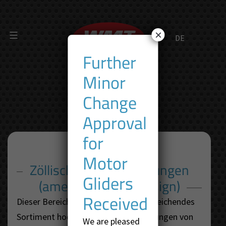
Zum
Inhalt
×
springen
Further
Minor
ZÖLLISCH
Change
Approval
for
Motor
Zöllische Schlauchleitungen
Gliders
(amerikanisches Design)
Received
Dieser Bereich wird durch unser weitreichendes
Sortiment hochwertiger Schlauchleitungen von
We are pleased