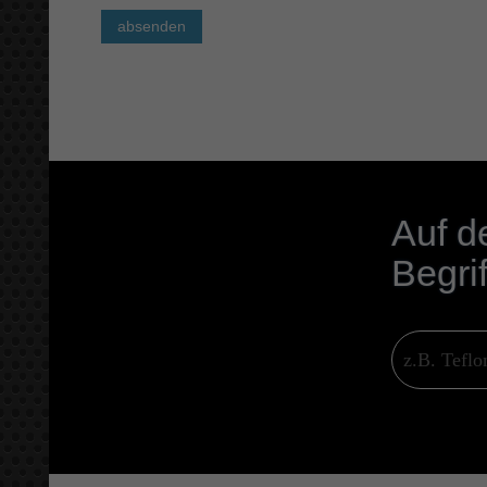
absenden
Auf d
Begri