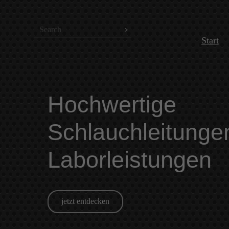
Zum
Inhalt
Start
springen
Hochwertige
Schlauchleitunge
Laborleistungen
jetzt entdecken