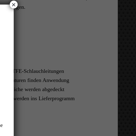
×
Kupplungen.
 & PTFE-Schlauchleitungen
re Armaturen finden Anwendung
ckbereiche werden abgedeckt
ungen werden ins Lieferprogramm
ne