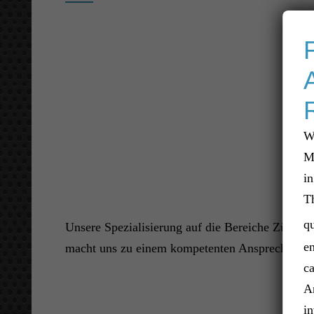
W
M
in
T
qu
Unsere Spezialisierung auf die Bereiche Zündm
en
macht uns zu einem kompetenten Ansprechpartn
ca
A
in