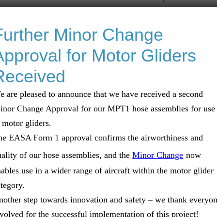
Armaturen und schnell trennende, selbst-verschließende 
Further Minor Change
Approval for Motor Gliders
Received
Know How
e are pleased to announce that we have received a second
inor Change Approval for our MPT1 hose assemblies for use
WMT konfektioniert Gummi-
 motor gliders.
gepresste und verschraubba
he EASA Form 1 approval confirms the airworthiness and
alle gängigen Medien & Dru
ality of our hose assemblies, and the
Minor Change
now
agnete und Schlauchleitungen
technologische Neuentwickl
ables use in a wider range of aircraft within the motor glider
er
aufgenommen
tegory.
nother step towards innovation and safety – we thank everyo
volved for the successful implementation of this project!