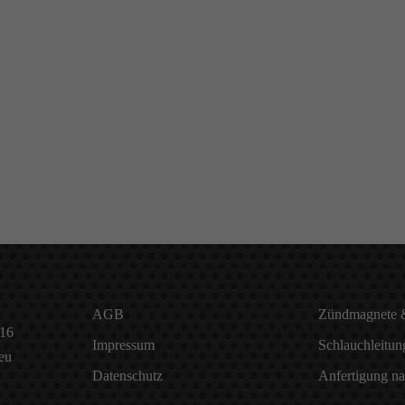
AGB
Zündmagnete &
 16
Impressum
Schlauchleitun
eu
Datenschutz
Anfertigung 