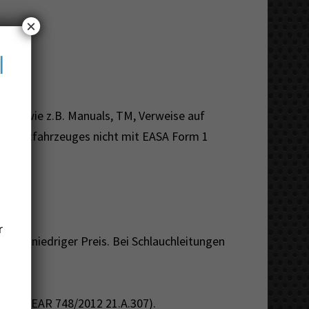
×
l
ben (wie z.B. Manuals, TM, Verweise auf
des Luftfahrzeuges nicht mit EASA Form 1
r
chst niedriger Preis. Bei Schlauchleitungen
nnen (EAR 748/2012 21.A.307).