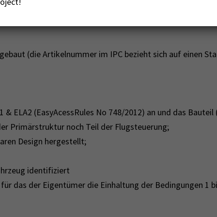
oject!
 gebaut (die Artikelnummer im IPC bezieht sich auf einen St
 & ELA2 (EasyAcessRules No 748/2012) an und das Bauteil (
er Primärstruktur noch Teil der Flugsteuerung;
ren Design hergestellt;
ahrzeug identifiziert
, für das der Eigentümer die Einhaltung der Bedingungen 1 b