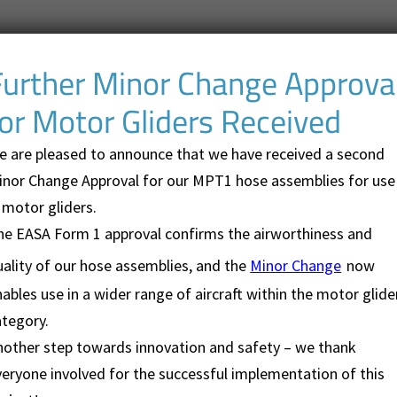
Further Minor Change Approva
for Motor Gliders Received
muss der TC-Holder eine Vorgabe machen. Sollten keine Anga
e are pleased to announce that we have received a second
auchleitungen existieren, so können die Schlauchleitungen 
inor Change Approval for our MPT1 hose assemblies for use
 motor gliders.
he EASA Form 1 approval confirms the airworthiness and
icate of Conformance)
uality of our hose assemblies, and the
Minor Change
now
ables use in a wider range of aircraft within the motor glide
 überholt werden sollen. Nicht immer ist der Grund ein mögli
ategory.
 die original Teile nicht mehr neu zu beziehen sind.
nother step towards innovation and safety – we thank
veryone involved for the successful implementation of this
e Schlauchleitungen auch ohne EASA Form 1 verwenden zu kö