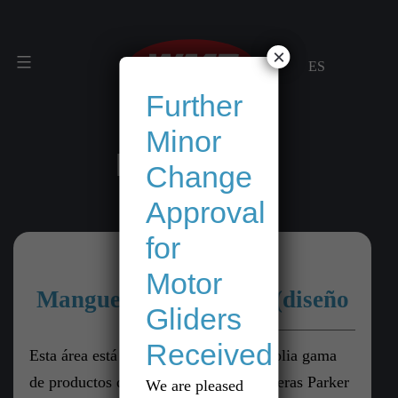
Saltar
×
al
contenido
Further
Minor
IMPERIAL
Change
Approval
for
Motor
Mangueras imperiales (diseño
Gliders
americano)
Received
Esta área está cubierta por nuestra amplia gama
de productos de alta calidad de mangueras Parker
We are pleased