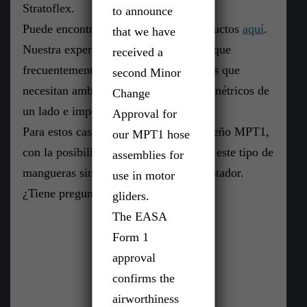
Stratoflex.
to announce
Puede encontrar detalles de estos productos
aquí
.
that we have
Nuestra experiencia nos ha enseñado, que
received a
frecuentemente se necesitan mangueras que
second Minor
necesitan ambas variantes de fittings: métricos de
Change
un lado e imperial del otro.
Approval for
Para estos casos WMT le ofrece el diseño MPT1,
our MPT1 hose
con la posibilidad de montar a presión este tipo de
assemblies for
mangueras sin la necesidad de un adaptador.
use in motor
¿Tiene preguntas? ¡Contáctenos!
gliders.
The EASA
Form 1
approval
confirms the
airworthiness